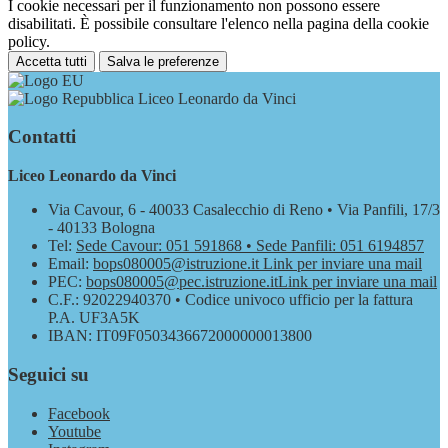
I cookie necessari per il funzionamento non possono essere
disabilitati. È possibile consultare l'elenco nella pagina della cookie
policy.
Accetta tutti
Salva le preferenze
Liceo Leonardo da Vinci
Contatti
Liceo Leonardo da Vinci
Via Cavour, 6 - 40033 Casalecchio di Reno • Via Panfili, 17/3
- 40133 Bologna
Tel:
Sede Cavour: 051 591868 • Sede Panfili: 051 6194857
Email:
bops080005@istruzione.it
Link per inviare una mail
PEC:
bops080005@pec.istruzione.it
Link per inviare una mail
C.F.: 92022940370 • Codice univoco ufficio per la fattura
P.A. UF3A5K
IBAN: IT09F0503436672000000013800
Seguici su
Facebook
Youtube