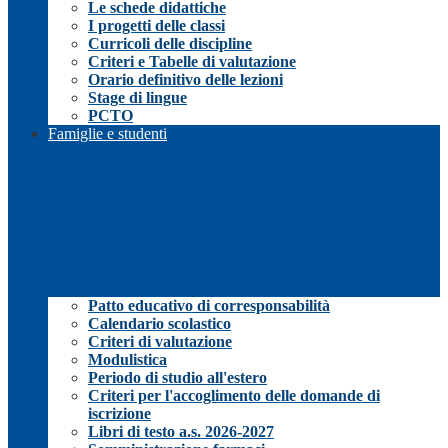
Le schede didattiche
I progetti delle classi
Curricoli delle discipline
Criteri e Tabelle di valutazione
Orario definitivo delle lezioni
Stage di lingue
PCTO
Famiglie e studenti
Patto educativo di corresponsabilità
Calendario scolastico
Criteri di valutazione
Modulistica
Periodo di studio all'estero
Criteri per l'accoglimento delle domande di
iscrizione
Libri di testo a.s. 2026-2027