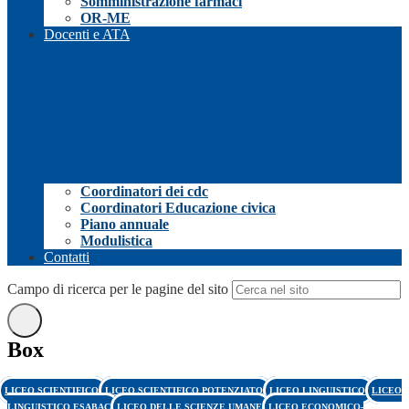
Somministrazione farmaci
OR-ME
Docenti e ATA
Coordinatori dei cdc
Coordinatori Educazione civica
Piano annuale
Modulistica
Contatti
Campo di ricerca per le pagine del sito
Box
LICEO SCIENTIFICO
LICEO SCIENTIFICO POTENZIATO
LICEO LINGUISTICO
LICEO
LINGUISTICO ESABAC
LICEO DELLE SCIENZE UMANE
LICEO ECONOMICO-