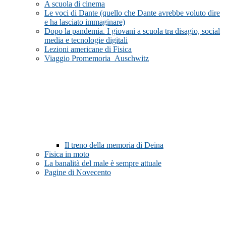
A scuola di cinema
Le voci di Dante (quello che Dante avrebbe voluto dire
e ha lasciato immaginare)
Dopo la pandemia. I giovani a scuola tra disagio, social
media e tecnologie digitali
Lezioni americane di Fisica
Viaggio Promemoria_Auschwitz
Il treno della memoria di Deina
Fisica in moto
La banalità del male è sempre attuale
Pagine di Novecento