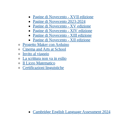
Pagine di Novecento - XVII edizione
Pagine di Novecento 2023-2024
Pagine di Novecento - XV edizione
Pagine di Novecento - XIV edizione
Pagine di Novecento - XIII edizione
Pagine di Novecento - XII edizione
Progetto Maker con Arduino
Cinema and Arts at School
Invito al viaggio
La scrittura non va in esilio
Il Liceo Matematico
Certificazioni linguistiche
Cambridge English Language Assessment 2024