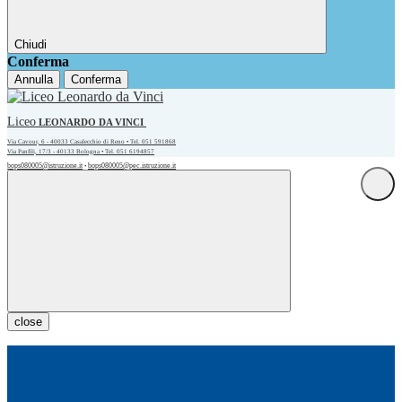
Chiudi
Conferma
Annulla
Conferma
Liceo
LEONARDO DA VINCI
Via Cavour, 6 - 40033 Casalecchio di Reno • Tel. 051 591868
Via Panfili, 17/3 - 40133 Bologna • Tel. 051 6194857
bops080005@istruzione.it
bops080005@pec.istruzione.it
•
close