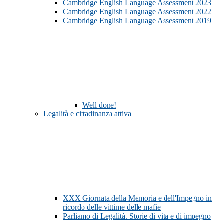
Cambridge English Language Assessment 2023
Cambridge English Language Assessment 2022
Cambridge English Language Assessment 2019
Well done!
Legalità e cittadinanza attiva
XXX Giornata della Memoria e dell'Impegno in
ricordo delle vittime delle mafie
Parliamo di Legalità. Storie di vita e di impegno