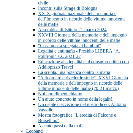
civile
Incontri sulla Strage di Bologna
XXIX giornata nazionale della memoria e
dell’Impegno in ricordo delle vittime innocenti
delle mafie
Assemblea di Istituto 21 marzo 2024
XXVIII Giornata della memoria e dell'impegno
in ricordo delle vittime innocenti delle mafie
"Cosa nostra spiegata ai bambini"
Legalità e antimafia - Presidio LIBERA "A.
Polifroni" a.s. 2021-22
Educazione alla legalità e al consumo critico con
Addiopizzo Travel
La scuola, una potenza contro la mafia
"A ricordare e riveder le stelle". XXVI Giornata
della memoria e dell'impegno in ricordo delle
vittime innocenti delle mafie (20-21 marzo)
Noi non dimentichiamo
Un aiuto concreto in nome della legalità
Un ospite d'eccezione nel nostro liceo: Antonio
Vassallo
Mostra fotografica "L'eredità di Falcone e
Borsellino"
A cento passi dalla mafia
Leoband