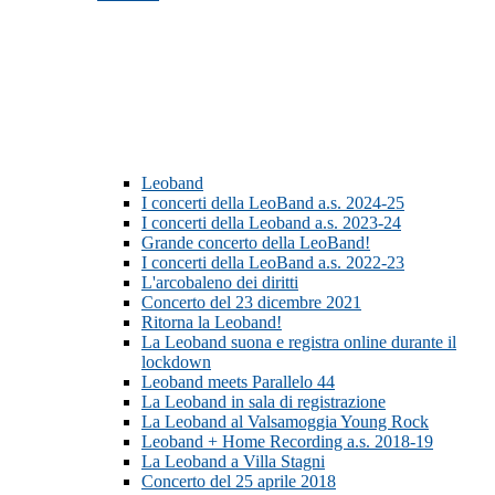
Leoband
I concerti della LeoBand a.s. 2024-25
I concerti della Leoband a.s. 2023-24
Grande concerto della LeoBand!
I concerti della LeoBand a.s. 2022-23
L'arcobaleno dei diritti
Concerto del 23 dicembre 2021
Ritorna la Leoband!
La Leoband suona e registra online durante il
lockdown
Leoband meets Parallelo 44
La Leoband in sala di registrazione
La Leoband al Valsamoggia Young Rock
Leoband + Home Recording a.s. 2018-19
La Leoband a Villa Stagni
Concerto del 25 aprile 2018