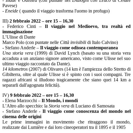
-
Iliade
e
Odissea
(con puntate nei
Dialoghi con Leucò
di Cesare
Pavese)
-
Eneide
( quando il viaggio trasforma l'uomo in profugo)
III)
2 febbraio 2022 – ore 15 – 16,30
-
Federico Cinti –
Il viaggio nel Medioevo, tra realtà ed
immaginazione
L’Ulisse di Dante
Marco Polo (con puntate nelle
Città invisibili
di Italo Calvino)
-
Stefano Anderle –
Il viaggio come odissea contemporanea
Una storia vera
(1999) di David Lynch (basato su una storia vera
accaduta a un anziano signore americano, visto come Ulisse nel suo
ultimo viaggio raccontato da Dante).
14 kilometros
(2007) di Olivares (14 km è l'ampiezza dello Stretto di
Gibilterra, oltre al quale Ulisse si è spinto con i suoi compagni. Tre
ragazzi africani si illudono tragicamente che siano quei 14 km a
separarli dall'agognata felicità).
IV)
9 febbraio 2022 – ore 15 – 16,30
-
Elena Marzocchi –
Il Mondo, i mondi
L’Altro allo specchio: la
Storia vera
di Luciano di Samosata
-
Stefano Anderle -
Il viaggio come conoscenza del mondo nel
cinema delle origini
Le prime immagini in movimento che ritraggono il mondo,
realizzate dai Lumière e dai loro cineoperatori tra il 1895 e il 1905