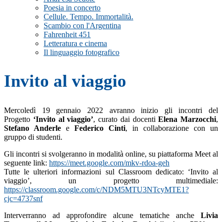
Poesia in concerto
Cellule. Tempo. Immortalità.
Scambio con l'Argentina
Fahrenheit 451
Letteratura e cinema
Il linguaggio fotografico
Invito al viaggio
Mercoledì 19 gennaio 2022 avranno inizio gli incontri del
Progetto
‘Invito al viaggio’
, curato dai docenti
Elena Marzocchi
,
Stefano Anderle
e
Federico Cinti
, in collaborazione con un
gruppo di studenti.
Gli incontri si svolgeranno in modalità online, su piattaforma Meet al
seguente link:
https://meet.google.com/mkv-rdoa-geh
Tutte le ulteriori informazioni sul Classroom dedicato: ‘Invito al
viaggio’, un progetto multimediale:
https://classroom.google.com/c/NDM5MTU3NTcyMTE1?
cjc=4737snf
Interverranno ad approfondire alcune tematiche anche
Livia