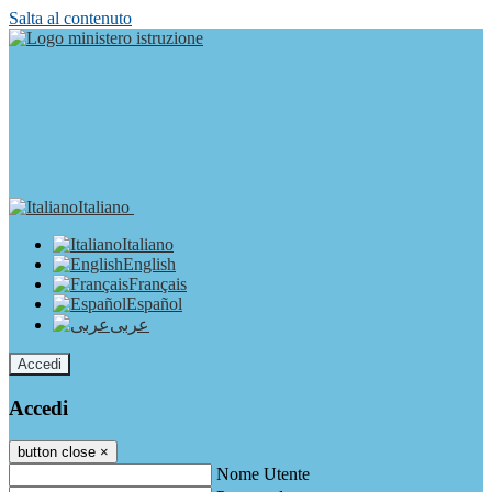
Salta al contenuto
Italiano
Italiano
English
Français
Español
عربى
Accedi
Accedi
button close
×
Nome Utente