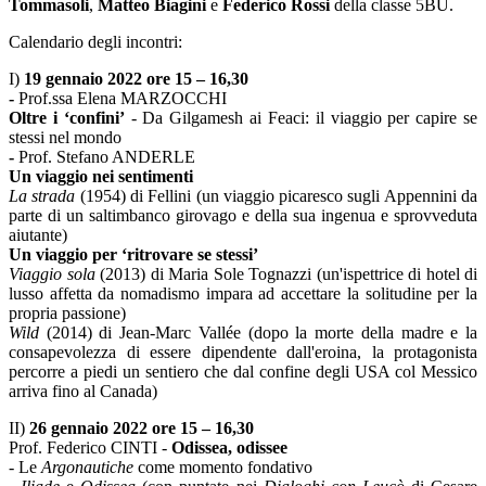
Tommasoli
,
Matteo Biagini
e
Federico Rossi
della classe 5BU.
Calendario degli incontri:
I)
19 gennaio 2022 ore 15 – 16,30
-
Prof.ssa Elena MARZOCCHI
Oltre i ‘confini’
- Da Gilgamesh ai Feaci: il viaggio per capire se
stessi nel mondo
-
Prof. Stefano ANDERLE
Un viaggio nei sentimenti
La strada
(1954) di Fellini (un viaggio picaresco sugli Appennini da
parte di un saltimbanco girovago e della sua ingenua e sprovveduta
aiutante)
Un viaggio per ‘ritrovare se stessi’
Viaggio sola
(2013) di Maria Sole Tognazzi (un'ispettrice di hotel di
lusso affetta da nomadismo impara ad accettare la solitudine per la
propria passione)
Wild
(2014) di Jean-Marc Vallée (dopo la morte della madre e la
consapevolezza di essere dipendente dall'eroina, la protagonista
percorre a piedi un sentiero che dal confine degli USA col Messico
arriva fino al Canada)
II)
26 gennaio 2022 ore 15 – 16,30
Prof. Federico CINTI -
Odissea, odissee
- Le
Argonautiche
come momento fondativo