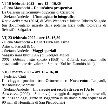
V)
16 febbraio 2022 – ore 15 – 16,30
-
Elena Marzocchi –
Da un’altra prospettiva
La Galassia nel
Somnium Scipionis
di Cicerone
-
Stefano Anderle –
L’immaginario fotografico
Il sale della terra
(2014) di Wim Wenders e Juliano Ribeiro Salgado
(un documentario ispirato dalla potenza lirica della fotografia di
Sebastião Salgado)
VI)
23 febbraio 2022 – ore 15- 16,30
-
Elena Marzocchi –
Dalla Terra alla Luna
Ariosto, Pascoli & Co.
-
Stefano Anderle –
Viaggi spaziali
Viaggio sulla luna
(1902) di Georges Méliès
2001: Odissea nello spazio
(1968) di Kubrick (sequenza nello
spazio sulle note del valzer di Strauss “Sul bel Danubio blu”)
VII)
2 marzo 2022 – ore 15 – 16,30
-
Federico Cinti
Il viaggio poetico tra Ottocento e Novecento
: Leopardi,
d’Annunzio, Montale
- Stefano Anderle –
Un viaggio nei secoli attraverso l’Arte
Arca russa
(2002) di Sokurov (un viaggio da sogno lungo tre secoli,
dal ‘700 ad oggi, girato in soggettiva in un unico piano sequenza di
90 min all’Hermitage di San Pietroburgo)