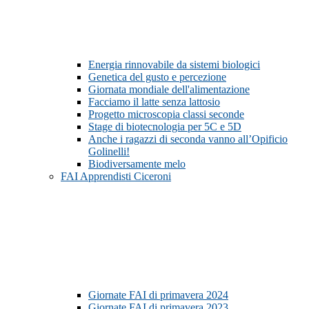
Energia rinnovabile da sistemi biologici
Genetica del gusto e percezione
Giornata mondiale dell'alimentazione
Facciamo il latte senza lattosio
Progetto microscopia classi seconde
Stage di biotecnologia per 5C e 5D
Anche i ragazzi di seconda vanno all’Opificio
Golinelli!
Biodiversamente melo
FAI Apprendisti Ciceroni
Giornate FAI di primavera 2024
Giornate FAI di primavera 2023