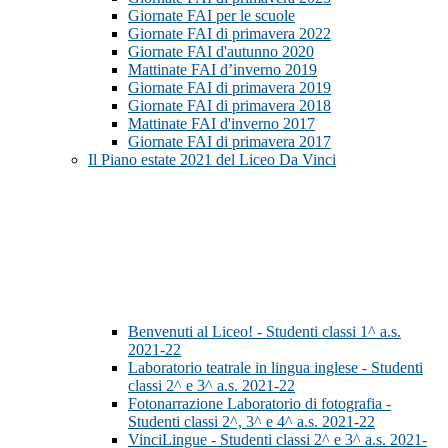
Giornate FAI per le scuole
Giornate FAI di primavera 2022
Giornate FAI d'autunno 2020
Mattinate FAI d’inverno 2019
Giornate FAI di primavera 2019
Giornate FAI di primavera 2018
Mattinate FAI d'inverno 2017
Giornate FAI di primavera 2017
Il Piano estate 2021 del Liceo Da Vinci
Benvenuti al Liceo! - Studenti classi 1^ a.s.
2021-22
Laboratorio teatrale in lingua inglese - Studenti
classi 2^ e 3^ a.s. 2021-22
Fotonarrazione Laboratorio di fotografia -
Studenti classi 2^, 3^ e 4^ a.s. 2021-22
VinciLingue - Studenti classi 2^ e 3^ a.s. 2021-