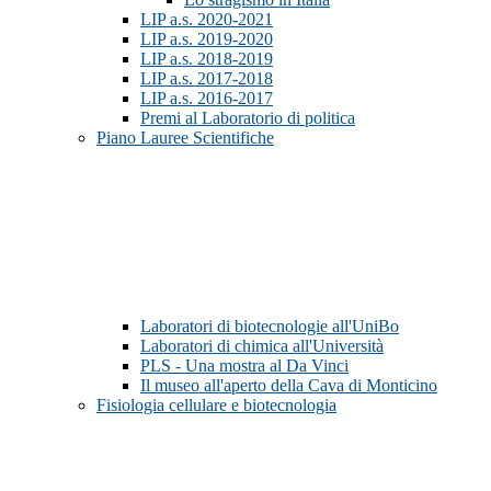
LIP a.s. 2020-2021
LIP a.s. 2019-2020
LIP a.s. 2018-2019
LIP a.s. 2017-2018
LIP a.s. 2016-2017
Premi al Laboratorio di politica
Piano Lauree Scientifiche
Laboratori di biotecnologie all'UniBo
Laboratori di chimica all'Università
PLS - Una mostra al Da Vinci
Il museo all'aperto della Cava di Monticino
Fisiologia cellulare e biotecnologia