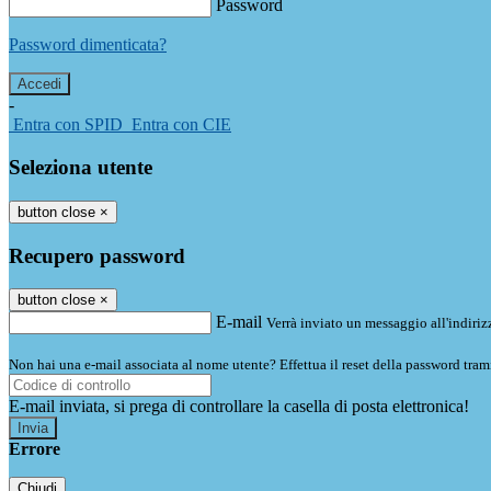
Password
Password dimenticata?
-
Entra con SPID
Entra con CIE
Seleziona utente
button close
×
Recupero password
button close
×
E-mail
Verrà inviato un messaggio all'indirizz
Non hai una e-mail associata al nome utente? Effettua il reset della password tram
E-mail inviata, si prega di controllare la casella di posta elettronica!
Errore
Chiudi