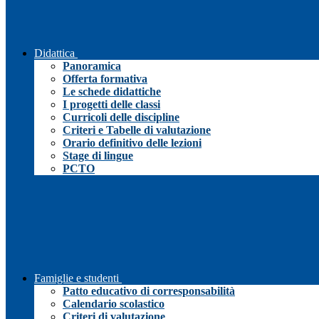
Didattica
Panoramica
Offerta formativa
Le schede didattiche
I progetti delle classi
Curricoli delle discipline
Criteri e Tabelle di valutazione
Orario definitivo delle lezioni
Stage di lingue
PCTO
Famiglie e studenti
Patto educativo di corresponsabilità
Calendario scolastico
Criteri di valutazione