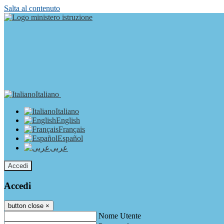
Salta al contenuto
Italiano
Italiano
English
Français
Español
عربى
Accedi
Accedi
button close
×
Nome Utente