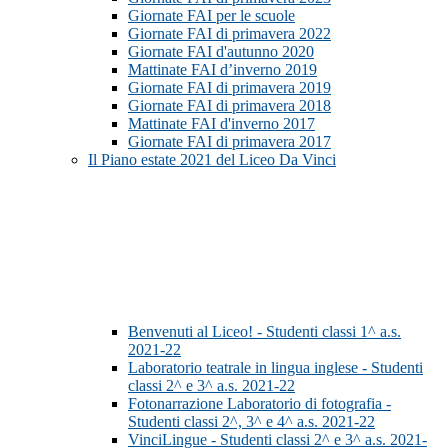
Giornate FAI per le scuole
Giornate FAI di primavera 2022
Giornate FAI d'autunno 2020
Mattinate FAI d’inverno 2019
Giornate FAI di primavera 2019
Giornate FAI di primavera 2018
Mattinate FAI d'inverno 2017
Giornate FAI di primavera 2017
Il Piano estate 2021 del Liceo Da Vinci
Benvenuti al Liceo! - Studenti classi 1^ a.s.
2021-22
Laboratorio teatrale in lingua inglese - Studenti
classi 2^ e 3^ a.s. 2021-22
Fotonarrazione Laboratorio di fotografia -
Studenti classi 2^, 3^ e 4^ a.s. 2021-22
VinciLingue - Studenti classi 2^ e 3^ a.s. 2021-