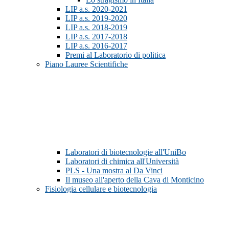
LIP a.s. 2020-2021
LIP a.s. 2019-2020
LIP a.s. 2018-2019
LIP a.s. 2017-2018
LIP a.s. 2016-2017
Premi al Laboratorio di politica
Piano Lauree Scientifiche
Laboratori di biotecnologie all'UniBo
Laboratori di chimica all'Università
PLS - Una mostra al Da Vinci
Il museo all'aperto della Cava di Monticino
Fisiologia cellulare e biotecnologia