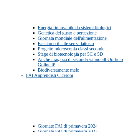
Energia rinnovabile da sistemi biologici
Genetica del gusto e percezione
Giornata mondiale dell'alimentazione
Facciamo il latte senza lattosio
Progetto microscopia classi seconde
Stage di biotecnologia per 5C e 5D
Anche i ragazzi di seconda vanno all’Opificio
Golinelli!
Biodiversamente melo
FAI Apprendisti Ciceroni
Giornate FAI di primavera 2024
Giornate FAI di primavera 2023