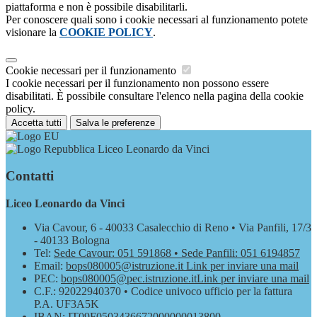
piattaforma e non è possibile disabilitarli.
Per conoscere quali sono i cookie necessari al funzionamento potete
visionare la
COOKIE POLICY
.
Cookie necessari per il funzionamento
I cookie necessari per il funzionamento non possono essere
disabilitati. È possibile consultare l'elenco nella pagina della cookie
policy.
Accetta tutti
Salva le preferenze
Liceo Leonardo da Vinci
Contatti
Liceo Leonardo da Vinci
Via Cavour, 6 - 40033 Casalecchio di Reno • Via Panfili, 17/3
- 40133 Bologna
Tel:
Sede Cavour: 051 591868 • Sede Panfili: 051 6194857
Email:
bops080005@istruzione.it
Link per inviare una mail
PEC:
bops080005@pec.istruzione.it
Link per inviare una mail
C.F.: 92022940370 • Codice univoco ufficio per la fattura
P.A. UF3A5K
IBAN: IT09F0503436672000000013800