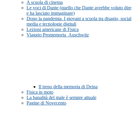
A scuola di cinema
Le voci di Dante (quello che Dante avrebbe voluto dire
e ha lasciato immaginare)
Dopo la pandemia. I giovani a scuola tra disagio, social
media e tecnologie digitali
Lezioni americane di Fisica
Viaggio Promemoria_Auschwitz
Il treno della memoria di Deina
Fisica in moto
La banalità del male è sempre attuale
Pagine di Novecento