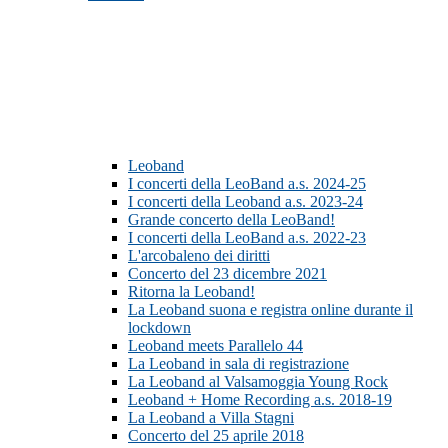
Leoband
I concerti della LeoBand a.s. 2024-25
I concerti della Leoband a.s. 2023-24
Grande concerto della LeoBand!
I concerti della LeoBand a.s. 2022-23
L'arcobaleno dei diritti
Concerto del 23 dicembre 2021
Ritorna la Leoband!
La Leoband suona e registra online durante il
lockdown
Leoband meets Parallelo 44
La Leoband in sala di registrazione
La Leoband al Valsamoggia Young Rock
Leoband + Home Recording a.s. 2018-19
La Leoband a Villa Stagni
Concerto del 25 aprile 2018