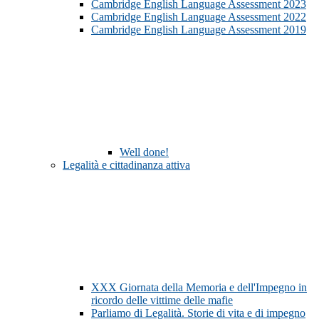
Cambridge English Language Assessment 2023
Cambridge English Language Assessment 2022
Cambridge English Language Assessment 2019
Well done!
Legalità e cittadinanza attiva
XXX Giornata della Memoria e dell'Impegno in
ricordo delle vittime delle mafie
Parliamo di Legalità. Storie di vita e di impegno