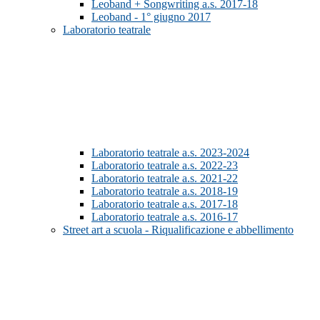
Leoband + Songwriting a.s. 2017-18
Leoband - 1° giugno 2017
Laboratorio teatrale
Laboratorio teatrale a.s. 2023-2024
Laboratorio teatrale a.s. 2022-23
Laboratorio teatrale a.s. 2021-22
Laboratorio teatrale a.s. 2018-19
Laboratorio teatrale a.s. 2017-18
Laboratorio teatrale a.s. 2016-17
Street art a scuola - Riqualificazione e abbellimento