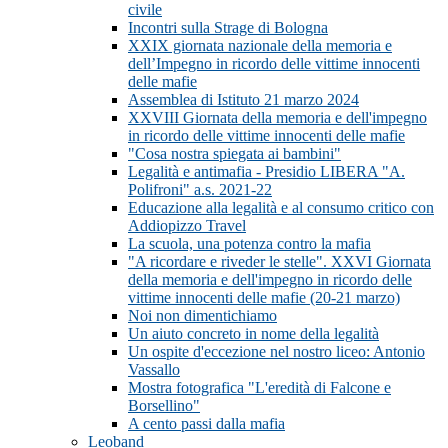
civile
Incontri sulla Strage di Bologna
XXIX giornata nazionale della memoria e
dell’Impegno in ricordo delle vittime innocenti
delle mafie
Assemblea di Istituto 21 marzo 2024
XXVIII Giornata della memoria e dell'impegno
in ricordo delle vittime innocenti delle mafie
"Cosa nostra spiegata ai bambini"
Legalità e antimafia - Presidio LIBERA "A.
Polifroni" a.s. 2021-22
Educazione alla legalità e al consumo critico con
Addiopizzo Travel
La scuola, una potenza contro la mafia
"A ricordare e riveder le stelle". XXVI Giornata
della memoria e dell'impegno in ricordo delle
vittime innocenti delle mafie (20-21 marzo)
Noi non dimentichiamo
Un aiuto concreto in nome della legalità
Un ospite d'eccezione nel nostro liceo: Antonio
Vassallo
Mostra fotografica "L'eredità di Falcone e
Borsellino"
A cento passi dalla mafia
Leoband