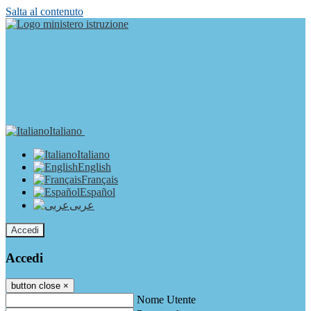
Salta al contenuto
Italiano
Italiano
English
Français
Español
عربى
Accedi
Accedi
button close
×
Nome Utente