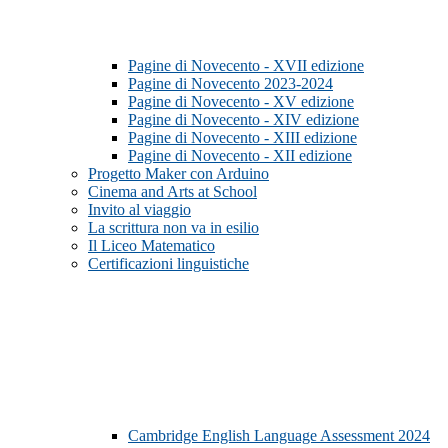
Pagine di Novecento - XVII edizione
Pagine di Novecento 2023-2024
Pagine di Novecento - XV edizione
Pagine di Novecento - XIV edizione
Pagine di Novecento - XIII edizione
Pagine di Novecento - XII edizione
Progetto Maker con Arduino
Cinema and Arts at School
Invito al viaggio
La scrittura non va in esilio
Il Liceo Matematico
Certificazioni linguistiche
Cambridge English Language Assessment 2024