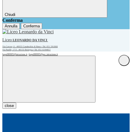
Chiudi
Conferma
Annulla
Conferma
Liceo
LEONARDO DA VINCI
Via Cavour, 6 - 40033 Casalecchio di Reno • Tel. 051 591868
Via Panfili, 17/3 - 40133 Bologna • Tel. 051 6194857
bops080005@istruzione.it
bops080005@pec.istruzione.it
•
close