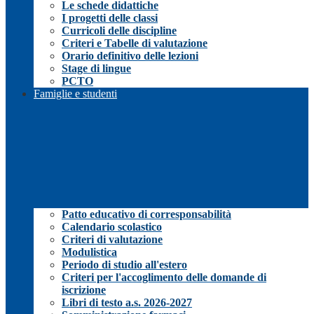
Le schede didattiche
I progetti delle classi
Curricoli delle discipline
Criteri e Tabelle di valutazione
Orario definitivo delle lezioni
Stage di lingue
PCTO
Famiglie e studenti
Patto educativo di corresponsabilità
Calendario scolastico
Criteri di valutazione
Modulistica
Periodo di studio all'estero
Criteri per l'accoglimento delle domande di
iscrizione
Libri di testo a.s. 2026-2027