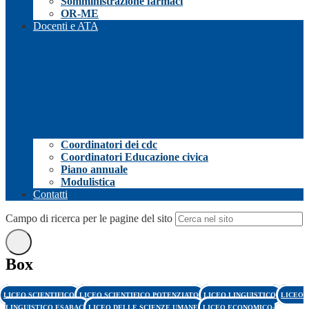
Somministrazione farmaci
OR-ME
Docenti e ATA
Coordinatori dei cdc
Coordinatori Educazione civica
Piano annuale
Modulistica
Contatti
Campo di ricerca per le pagine del sito
Box
LICEO SCIENTIFICO
LICEO SCIENTIFICO POTENZIATO
LICEO LINGUISTICO
LICEO
LINGUISTICO ESABAC
LICEO DELLE SCIENZE UMANE
LICEO ECONOMICO-