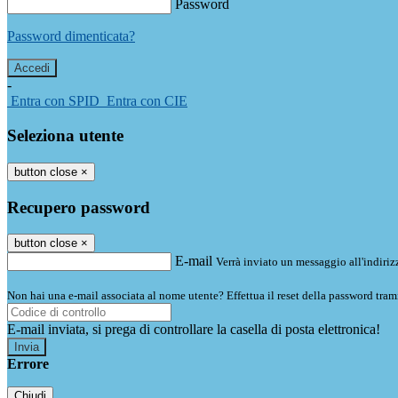
Password
Password dimenticata?
-
Entra con SPID
Entra con CIE
Seleziona utente
button close
×
Recupero password
button close
×
E-mail
Verrà inviato un messaggio all'indirizz
Non hai una e-mail associata al nome utente? Effettua il reset della password tram
E-mail inviata, si prega di controllare la casella di posta elettronica!
Errore
Chiudi