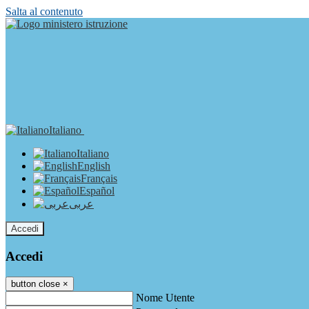
Salta al contenuto
Italiano
Italiano
English
Français
Español
عربى
Accedi
Accedi
button close
×
Nome Utente