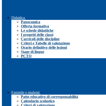
Didattica
Panoramica
Offerta formativa
Le schede didattiche
I progetti delle classi
Curricoli delle discipline
Criteri e Tabelle di valutazione
Orario definitivo delle lezioni
Stage di lingue
PCTO
Famiglie e studenti
Patto educativo di corresponsabilità
Calendario scolastico
Criteri di valutazione