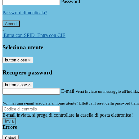
Password
Password dimenticata?
-
Entra con SPID
Entra con CIE
Seleziona utente
button close
×
Recupero password
button close
×
E-mail
Verrà inviato un messaggio all'indirizz
Non hai una e-mail associata al nome utente? Effettua il reset della password tram
E-mail inviata, si prega di controllare la casella di posta elettronica!
Errore
Chiudi