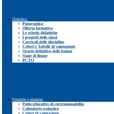
Didattica
Panoramica
Offerta formativa
Le schede didattiche
I progetti delle classi
Curricoli delle discipline
Criteri e Tabelle di valutazione
Orario definitivo delle lezioni
Stage di lingue
PCTO
Famiglie e studenti
Patto educativo di corresponsabilità
Calendario scolastico
Criteri di valutazione