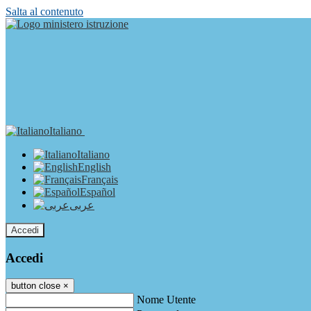
Salta al contenuto
Italiano
Italiano
English
Français
Español
عربى
Accedi
Accedi
button close
×
Nome Utente