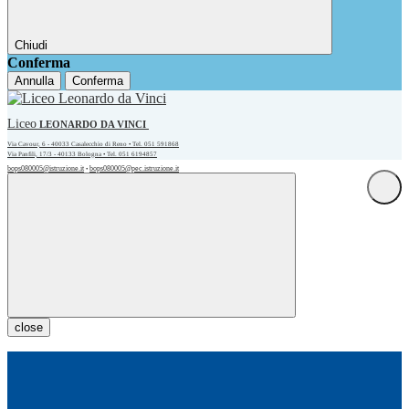
Chiudi
Conferma
Annulla
Conferma
Liceo
LEONARDO DA VINCI
Via Cavour, 6 - 40033 Casalecchio di Reno • Tel. 051 591868
Via Panfili, 17/3 - 40133 Bologna • Tel. 051 6194857
bops080005@istruzione.it
bops080005@pec.istruzione.it
•
close