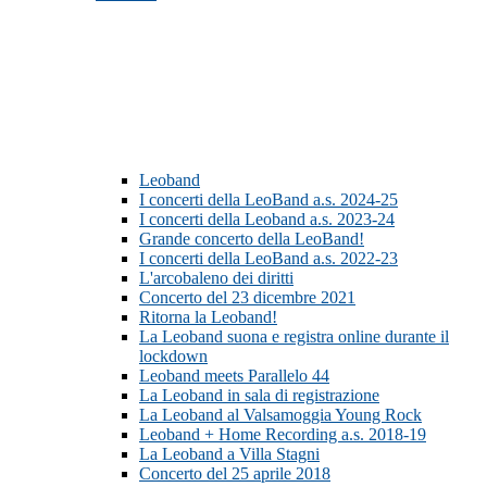
Leoband
I concerti della LeoBand a.s. 2024-25
I concerti della Leoband a.s. 2023-24
Grande concerto della LeoBand!
I concerti della LeoBand a.s. 2022-23
L'arcobaleno dei diritti
Concerto del 23 dicembre 2021
Ritorna la Leoband!
La Leoband suona e registra online durante il
lockdown
Leoband meets Parallelo 44
La Leoband in sala di registrazione
La Leoband al Valsamoggia Young Rock
Leoband + Home Recording a.s. 2018-19
La Leoband a Villa Stagni
Concerto del 25 aprile 2018