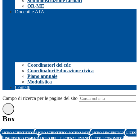
Somministrazione farmaci
OR-ME
Docenti e ATA
Coordinatori dei cdc
Coordinatori Educazione civica
Piano annuale
Modulistica
Contatti
Campo di ricerca per le pagine del sito
Box
LICEO SCIENTIFICO
LICEO SCIENTIFICO POTENZIATO
LICEO LINGUISTICO
LICEO
LINGUISTICO ESABAC
LICEO DELLE SCIENZE UMANE
LICEO ECONOMICO-