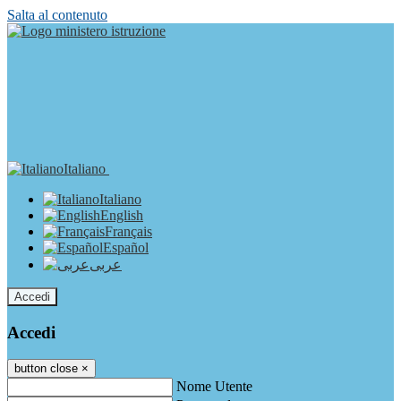
Salta al contenuto
Italiano
Italiano
English
Français
Español
عربى
Accedi
Accedi
button close
×
Nome Utente