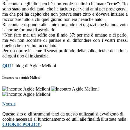
Racconta degli altri perché non vuole sentirsi chiamare “eroe”: “Io
sono stato uno dei tanti, che ha taciuto per venti anni per proteggersi,
ma che poi ha capito che non poteva stare zitto e doveva iniziare a
raccontare tutto a chi quel giorno non era neanche nato”.
Racconta e risponde alle tante domande dei ragazzi che hanno avuto
l'enorme fortuna di ascoltarlo.
“Non farò mai un selfie con il mio 37: per me è umano e ci parlo,
ma voi non scordate di parlare e di diffondere con i vostri mezzi
quello che io vi ho raccontato.”
Per riscoprire insieme il senso profondo della solidarietà e della lotta
ad ogni tipo di ingiustizia.
QUI
il blog di Agide Melloni
Incontro con Agide Melloni
Notizie
Questo sito o gli strumenti terzi da questo utilizzati si avvalgono di
cookie necessari al funzionamento ed utili alle finalità illustrate nella
COOKIE POLICY
.