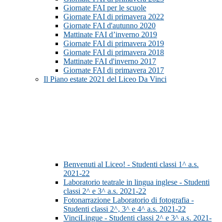
Giornate FAI per le scuole
Giornate FAI di primavera 2022
Giornate FAI d'autunno 2020
Mattinate FAI d’inverno 2019
Giornate FAI di primavera 2019
Giornate FAI di primavera 2018
Mattinate FAI d'inverno 2017
Giornate FAI di primavera 2017
Il Piano estate 2021 del Liceo Da Vinci
Benvenuti al Liceo! - Studenti classi 1^ a.s.
2021-22
Laboratorio teatrale in lingua inglese - Studenti
classi 2^ e 3^ a.s. 2021-22
Fotonarrazione Laboratorio di fotografia -
Studenti classi 2^, 3^ e 4^ a.s. 2021-22
VinciLingue - Studenti classi 2^ e 3^ a.s. 2021-