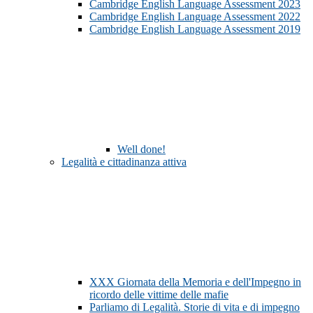
Cambridge English Language Assessment 2023
Cambridge English Language Assessment 2022
Cambridge English Language Assessment 2019
Well done!
Legalità e cittadinanza attiva
XXX Giornata della Memoria e dell'Impegno in
ricordo delle vittime delle mafie
Parliamo di Legalità. Storie di vita e di impegno