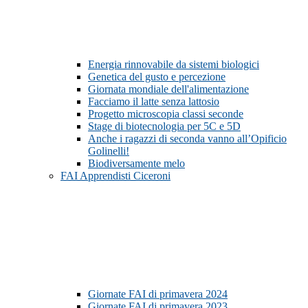
Energia rinnovabile da sistemi biologici
Genetica del gusto e percezione
Giornata mondiale dell'alimentazione
Facciamo il latte senza lattosio
Progetto microscopia classi seconde
Stage di biotecnologia per 5C e 5D
Anche i ragazzi di seconda vanno all’Opificio
Golinelli!
Biodiversamente melo
FAI Apprendisti Ciceroni
Giornate FAI di primavera 2024
Giornate FAI di primavera 2023