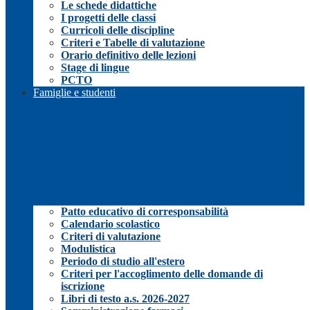
Le schede didattiche
I progetti delle classi
Curricoli delle discipline
Criteri e Tabelle di valutazione
Orario definitivo delle lezioni
Stage di lingue
PCTO
Famiglie e studenti
Patto educativo di corresponsabilità
Calendario scolastico
Criteri di valutazione
Modulistica
Periodo di studio all'estero
Criteri per l'accoglimento delle domande di
iscrizione
Libri di testo a.s. 2026-2027