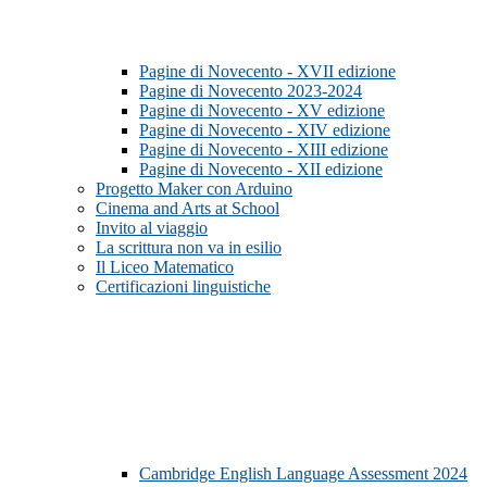
Pagine di Novecento - XVII edizione
Pagine di Novecento 2023-2024
Pagine di Novecento - XV edizione
Pagine di Novecento - XIV edizione
Pagine di Novecento - XIII edizione
Pagine di Novecento - XII edizione
Progetto Maker con Arduino
Cinema and Arts at School
Invito al viaggio
La scrittura non va in esilio
Il Liceo Matematico
Certificazioni linguistiche
Cambridge English Language Assessment 2024