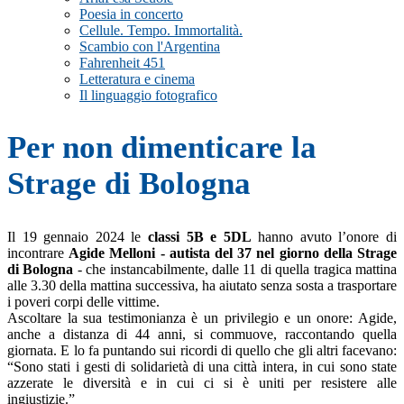
Poesia in concerto
Cellule. Tempo. Immortalità.
Scambio con l'Argentina
Fahrenheit 451
Letteratura e cinema
Il linguaggio fotografico
Per non dimenticare la
Strage di Bologna
Il 19 gennaio 2024 le
classi 5B e 5DL
hanno avuto l’onore di
incontrare
Agide Melloni - autista del 37 nel giorno della Strage
di Bologna
- che instancabilmente, dalle 11 di quella tragica mattina
alle 3.30 della mattina successiva, ha aiutato senza sosta a trasportare
i poveri corpi delle vittime.
Ascoltare la sua testimonianza è un privilegio e un onore: Agide,
anche a distanza di 44 anni, si commuove, raccontando quella
giornata. E lo fa puntando sui ricordi di quello che gli altri facevano:
“Sono stati i gesti di solidarietà di una città intera, in cui sono state
azzerate le diversità e in cui ci si è uniti per resistere alle
ingiustizie.”