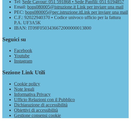
Tel:
Sede Cavour: 051 591868 • Sede Panfili: 051 6194857
Email:
bops080005@istruzione.it
Link per inviare una mail
PEC:
bops080005@pec.istruzione.it
Link per inviare una mail
C.F.: 92022940370 • Codice univoco ufficio per la fattura
P.A. UF3A5K
IBAN: IT09F0503436672000000013800
Seguici su
Facebook
Youtube
Instagram
Sezione Link Utili
Cookie policy
Note legali
Informativa Privacy
Ufficio Relazioni con il Pubblico
Dichiarazione di accessibilità
Obiettivi di accessibilità
Gestione consensi cookie