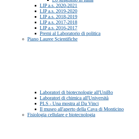
LIP a.s. 2020-2021
LIP a.s. 2019-2020
LIP a.s. 2018-2019
LIP a.s. 2017-2018
LIP a.s. 2016-2017
Premi al Laboratorio di politica
Piano Lauree Scientifiche
Laboratori di biotecnologie all'UniBo
Laboratori di chimica all'Università
PLS - Una mostra al Da Vinci
Il museo all'aperto della Cava di Monticino
Fisiologia cellulare e biotecnologia