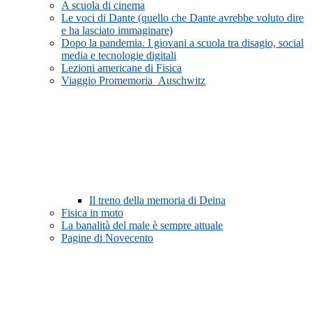
A scuola di cinema
Le voci di Dante (quello che Dante avrebbe voluto dire
e ha lasciato immaginare)
Dopo la pandemia. I giovani a scuola tra disagio, social
media e tecnologie digitali
Lezioni americane di Fisica
Viaggio Promemoria_Auschwitz
Il treno della memoria di Deina
Fisica in moto
La banalità del male è sempre attuale
Pagine di Novecento