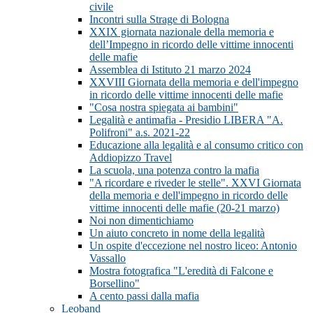
civile
Incontri sulla Strage di Bologna
XXIX giornata nazionale della memoria e
dell’Impegno in ricordo delle vittime innocenti
delle mafie
Assemblea di Istituto 21 marzo 2024
XXVIII Giornata della memoria e dell'impegno
in ricordo delle vittime innocenti delle mafie
"Cosa nostra spiegata ai bambini"
Legalità e antimafia - Presidio LIBERA "A.
Polifroni" a.s. 2021-22
Educazione alla legalità e al consumo critico con
Addiopizzo Travel
La scuola, una potenza contro la mafia
"A ricordare e riveder le stelle". XXVI Giornata
della memoria e dell'impegno in ricordo delle
vittime innocenti delle mafie (20-21 marzo)
Noi non dimentichiamo
Un aiuto concreto in nome della legalità
Un ospite d'eccezione nel nostro liceo: Antonio
Vassallo
Mostra fotografica "L'eredità di Falcone e
Borsellino"
A cento passi dalla mafia
Leoband