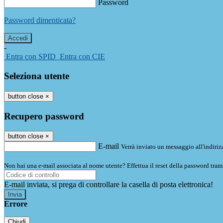
Password
Password dimenticata?
-
Entra con SPID
Entra con CIE
Seleziona utente
button close
×
Recupero password
button close
×
E-mail
Verrà inviato un messaggio all'indirizz
Non hai una e-mail associata al nome utente? Effettua il reset della password tram
E-mail inviata, si prega di controllare la casella di posta elettronica!
Errore
Chiudi