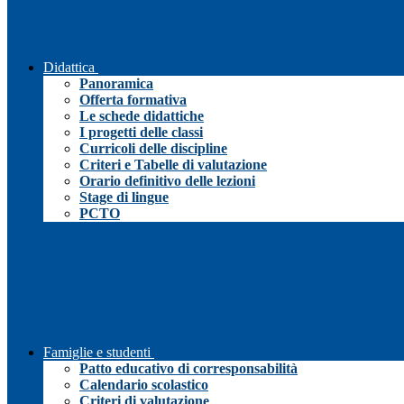
Didattica
Panoramica
Offerta formativa
Le schede didattiche
I progetti delle classi
Curricoli delle discipline
Criteri e Tabelle di valutazione
Orario definitivo delle lezioni
Stage di lingue
PCTO
Famiglie e studenti
Patto educativo di corresponsabilità
Calendario scolastico
Criteri di valutazione