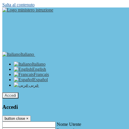
Salta al contenuto
Italiano
Italiano
English
Français
Español
عربى
Accedi
Accedi
button close
×
Nome Utente