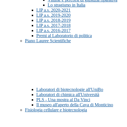
Lo stragismo in Italia
LIP a.s. 2020-2021
LIP a.s. 2019-2020
LIP a.s. 2018-2019
LIP a.s. 2017-2018
LIP a.s. 2016-2017
Premi al Laboratorio di politica
Piano Lauree Scientifiche
Laboratori di biotecnologie all'UniBo
Laboratori di chimica all'Università
PLS - Una mostra al Da Vinci
Il museo all'aperto della Cava di Monticino
Fisiologia cellulare e biotecnologia