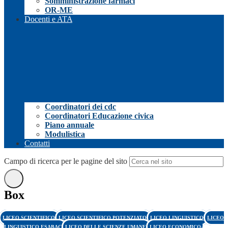
Somministrazione farmaci
OR-ME
Docenti e ATA
Coordinatori dei cdc
Coordinatori Educazione civica
Piano annuale
Modulistica
Contatti
Campo di ricerca per le pagine del sito
Box
LICEO SCIENTIFICO
LICEO SCIENTIFICO POTENZIATO
LICEO LINGUISTICO
LICEO
LINGUISTICO ESABAC
LICEO DELLE SCIENZE UMANE
LICEO ECONOMICO-