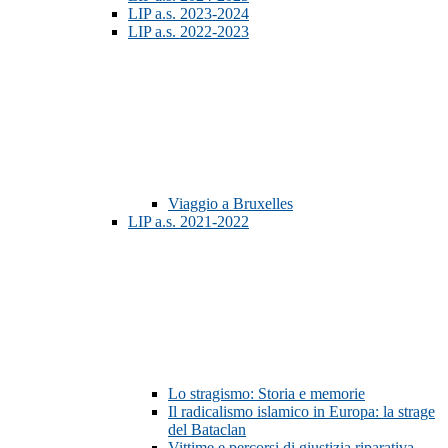
LIP a.s. 2023-2024
LIP a.s. 2022-2023
Viaggio a Bruxelles
LIP a.s. 2021-2022
Lo stragismo: Storia e memorie
Il radicalismo islamico in Europa: la strage
del Bataclan
Vittime e percorsi di giustizia riparativa