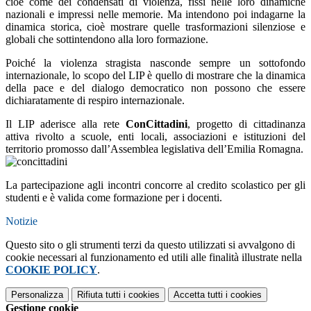
cioè come dei condensati di violenza, fissi nelle loro dinamiche
nazionali e impressi nelle memorie. Ma intendono poi indagarne la
dinamica storica, cioè mostrare quelle trasformazioni silenziose e
globali che sottintendono alla loro formazione.
Poiché la violenza stragista nasconde sempre un sottofondo
internazionale, lo scopo del LIP è quello di mostrare che la dinamica
della pace e del dialogo democratico non possono che essere
dichiaratamente di respiro internazionale.
Il LIP aderisce alla rete
ConCittadini
, progetto di cittadinanza
attiva rivolto a scuole, enti locali, associazioni e istituzioni del
territorio promosso dall’Assemblea legislativa dell’Emilia Romagna.
La partecipazione agli incontri concorre al credito scolastico per gli
studenti e è valida come formazione per i docenti.
Notizie
Questo sito o gli strumenti terzi da questo utilizzati si avvalgono di
cookie necessari al funzionamento ed utili alle finalità illustrate nella
COOKIE POLICY
.
Personalizza
Rifiuta tutti
i cookies
Accetta tutti
i cookies
Gestione cookie