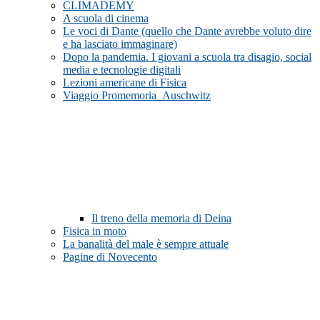
CLIMADEMY
A scuola di cinema
Le voci di Dante (quello che Dante avrebbe voluto dire
e ha lasciato immaginare)
Dopo la pandemia. I giovani a scuola tra disagio, social
media e tecnologie digitali
Lezioni americane di Fisica
Viaggio Promemoria_Auschwitz
Il treno della memoria di Deina
Fisica in moto
La banalità del male è sempre attuale
Pagine di Novecento