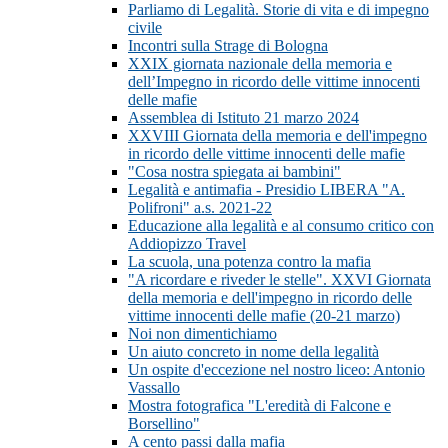
Parliamo di Legalità. Storie di vita e di impegno
civile
Incontri sulla Strage di Bologna
XXIX giornata nazionale della memoria e
dell’Impegno in ricordo delle vittime innocenti
delle mafie
Assemblea di Istituto 21 marzo 2024
XXVIII Giornata della memoria e dell'impegno
in ricordo delle vittime innocenti delle mafie
"Cosa nostra spiegata ai bambini"
Legalità e antimafia - Presidio LIBERA "A.
Polifroni" a.s. 2021-22
Educazione alla legalità e al consumo critico con
Addiopizzo Travel
La scuola, una potenza contro la mafia
"A ricordare e riveder le stelle". XXVI Giornata
della memoria e dell'impegno in ricordo delle
vittime innocenti delle mafie (20-21 marzo)
Noi non dimentichiamo
Un aiuto concreto in nome della legalità
Un ospite d'eccezione nel nostro liceo: Antonio
Vassallo
Mostra fotografica "L'eredità di Falcone e
Borsellino"
A cento passi dalla mafia