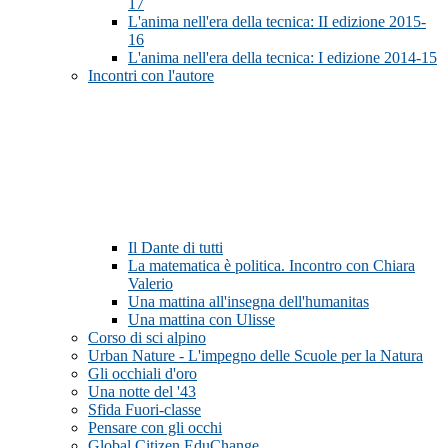
17
L'anima nell'era della tecnica: II edizione 2015-
16
L'anima nell'era della tecnica: I edizione 2014-15
Incontri con l'autore
Il Dante di tutti
La matematica è politica. Incontro con Chiara
Valerio
Una mattina all'insegna dell'humanitas
Una mattina con Ulisse
Corso di sci alpino
Urban Nature - L'impegno delle Scuole per la Natura
Gli occhiali d'oro
Una notte del '43
Sfida Fuori-classe
Pensare con gli occhi
Global Citizen EduChange