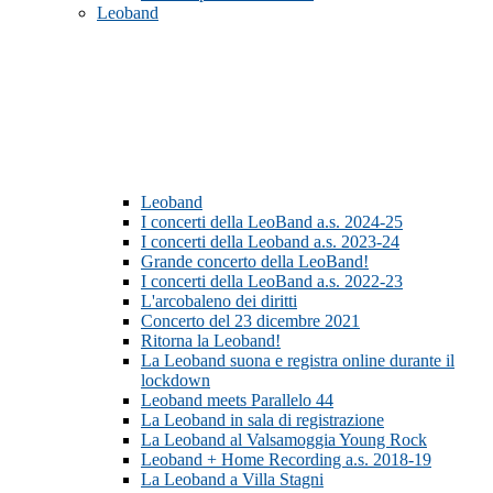
Leoband
Leoband
I concerti della LeoBand a.s. 2024-25
I concerti della Leoband a.s. 2023-24
Grande concerto della LeoBand!
I concerti della LeoBand a.s. 2022-23
L'arcobaleno dei diritti
Concerto del 23 dicembre 2021
Ritorna la Leoband!
La Leoband suona e registra online durante il
lockdown
Leoband meets Parallelo 44
La Leoband in sala di registrazione
La Leoband al Valsamoggia Young Rock
Leoband + Home Recording a.s. 2018-19
La Leoband a Villa Stagni