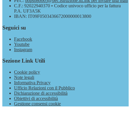
PEC:
bops080005@pec.istruzione.it
Link per inviare una mail
C.F.: 92022940370 • Codice univoco ufficio per la fattura
P.A. UF3A5K
IBAN: IT09F0503436672000000013800
Seguici su
Facebook
Youtube
Instagram
Sezione Link Utili
Cookie policy
Note legali
Informativa Privacy
Ufficio Relazioni con il Pubblico
Dichiarazione di accessibilità
Obiettivi di accessibilità
Gestione consensi cookie