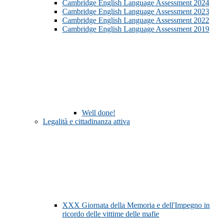
Cambridge English Language Assessment 2024
Cambridge English Language Assessment 2023
Cambridge English Language Assessment 2022
Cambridge English Language Assessment 2019
Well done!
Legalità e cittadinanza attiva
XXX Giornata della Memoria e dell'Impegno in
ricordo delle vittime delle mafie