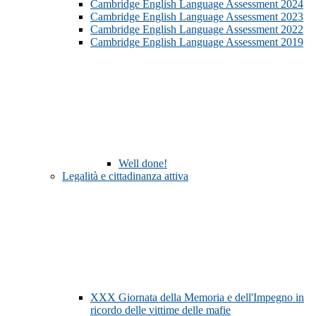
Cambridge English Language Assessment 2024
Cambridge English Language Assessment 2023
Cambridge English Language Assessment 2022
Cambridge English Language Assessment 2019
Well done!
Legalità e cittadinanza attiva
XXX Giornata della Memoria e dell'Impegno in
ricordo delle vittime delle mafie