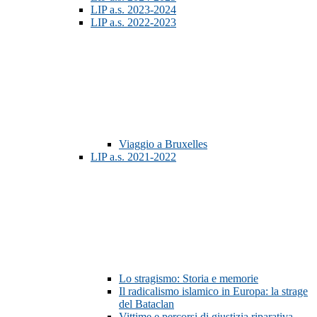
LIP a.s. 2023-2024
LIP a.s. 2022-2023
Viaggio a Bruxelles
LIP a.s. 2021-2022
Lo stragismo: Storia e memorie
Il radicalismo islamico in Europa: la strage
del Bataclan
Vittime e percorsi di giustizia riparativa