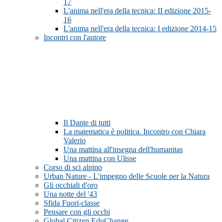
17
L'anima nell'era della tecnica: II edizione 2015-
16
L'anima nell'era della tecnica: I edizione 2014-15
Incontri con l'autore
Il Dante di tutti
La matematica è politica. Incontro con Chiara
Valerio
Una mattina all'insegna dell'humanitas
Una mattina con Ulisse
Corso di sci alpino
Urban Nature - L'impegno delle Scuole per la Natura
Gli occhiali d'oro
Una notte del '43
Sfida Fuori-classe
Pensare con gli occhi
Global Citizen EduChange