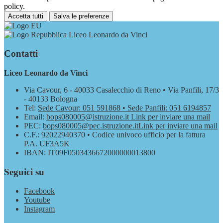
policy.
Accetta tutti
Salva le preferenze
Liceo Leonardo da Vinci
Contatti
Liceo Leonardo da Vinci
Via Cavour, 6 - 40033 Casalecchio di Reno • Via Panfili, 17/3
- 40133 Bologna
Tel:
Sede Cavour: 051 591868 • Sede Panfili: 051 6194857
Email:
bops080005@istruzione.it
Link per inviare una mail
PEC:
bops080005@pec.istruzione.it
Link per inviare una mail
C.F.: 92022940370 • Codice univoco ufficio per la fattura
P.A. UF3A5K
IBAN: IT09F0503436672000000013800
Seguici su
Facebook
Youtube
Instagram