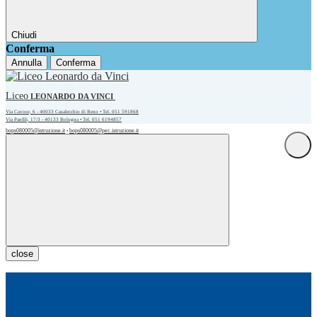
Chiudi
Conferma
Annulla
Conferma
Liceo
LEONARDO DA VINCI
Via Cavour, 6 - 40033 Casalecchio di Reno • Tel. 051 591868
Via Panfili, 17/3 - 40133 Bologna • Tel. 051 6194857
bops080005@istruzione.it
bops080005@pec.istruzione.it
•
close