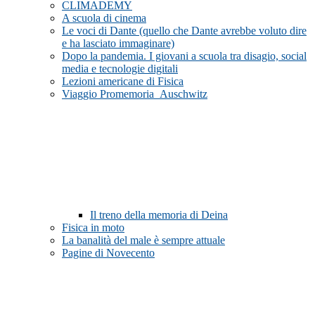
CLIMADEMY
A scuola di cinema
Le voci di Dante (quello che Dante avrebbe voluto dire
e ha lasciato immaginare)
Dopo la pandemia. I giovani a scuola tra disagio, social
media e tecnologie digitali
Lezioni americane di Fisica
Viaggio Promemoria_Auschwitz
Il treno della memoria di Deina
Fisica in moto
La banalità del male è sempre attuale
Pagine di Novecento