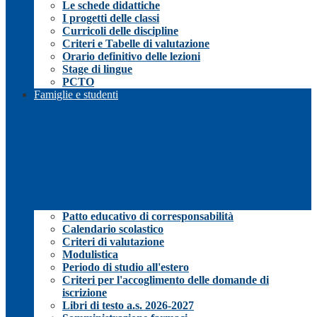
Le schede didattiche
I progetti delle classi
Curricoli delle discipline
Criteri e Tabelle di valutazione
Orario definitivo delle lezioni
Stage di lingue
PCTO
Famiglie e studenti
Patto educativo di corresponsabilità
Calendario scolastico
Criteri di valutazione
Modulistica
Periodo di studio all'estero
Criteri per l'accoglimento delle domande di
iscrizione
Libri di testo a.s. 2026-2027