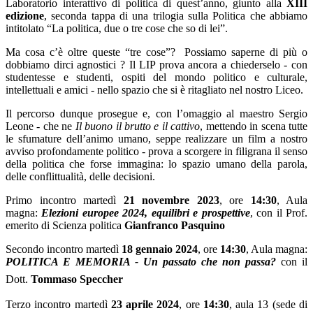
Laboratorio interattivo di politica di quest’anno, giunto alla
XIII
edizione
, seconda tappa di una trilogia sulla Politica che abbiamo
intitolato “La politica, due o tre cose che so di lei”.
Ma cosa c’è oltre queste “tre cose”? Possiamo saperne di più o
dobbiamo dirci agnostici ? Il LIP prova ancora a chiederselo - con
studentesse e studenti, ospiti del mondo politico e culturale,
intellettuali e amici - nello spazio che si è ritagliato nel nostro Liceo.
Il percorso dunque prosegue e, con l’omaggio al maestro Sergio
Leone - che ne
Il buono il brutto e il cattivo
, mettendo in scena tutte
le sfumature dell’animo umano, seppe realizzare un film a nostro
avviso profondamente politico - prova a scorgere in filigrana il senso
della politica che forse immagina: lo spazio umano della parola,
delle conflittualità, delle decisioni.
Primo incontro martedì
21 novembre 2023
, ore
14:30
, Aula
magna:
Elezioni europee 2024, equilibri e prospettive
, con il Prof.
emerito di Scienza politica
Gianfranco Pasquino
Secondo incontro martedì
18 gennaio 2024
, ore
14:30
, Aula magna:
POLITICA E MEMORIA - Un passato che non passa?
con il
Dott.
Tommaso Speccher
Terzo incontro martedì
23 aprile 2024
, ore
14:30
, aula 13 (sede di