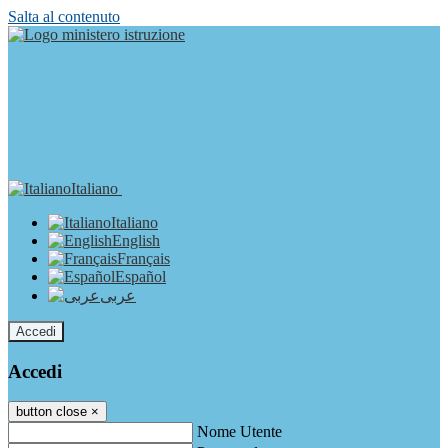
Salta al contenuto
Italiano
Italiano
English
Français
Español
عربى
Accedi
Accedi
button close
×
Nome Utente