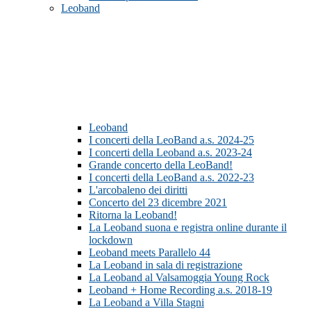
Leoband
Leoband
I concerti della LeoBand a.s. 2024-25
I concerti della Leoband a.s. 2023-24
Grande concerto della LeoBand!
I concerti della LeoBand a.s. 2022-23
L'arcobaleno dei diritti
Concerto del 23 dicembre 2021
Ritorna la Leoband!
La Leoband suona e registra online durante il
lockdown
Leoband meets Parallelo 44
La Leoband in sala di registrazione
La Leoband al Valsamoggia Young Rock
Leoband + Home Recording a.s. 2018-19
La Leoband a Villa Stagni