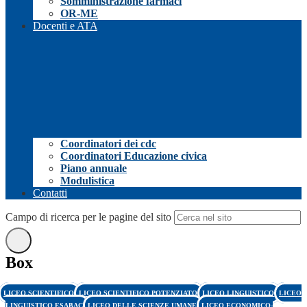
Somministrazione farmaci
OR-ME
Docenti e ATA
Coordinatori dei cdc
Coordinatori Educazione civica
Piano annuale
Modulistica
Contatti
Campo di ricerca per le pagine del sito
Box
LICEO SCIENTIFICO
LICEO SCIENTIFICO POTENZIATO
LICEO LINGUISTICO
LICEO
LINGUISTICO ESABAC
LICEO DELLE SCIENZE UMANE
LICEO ECONOMICO-