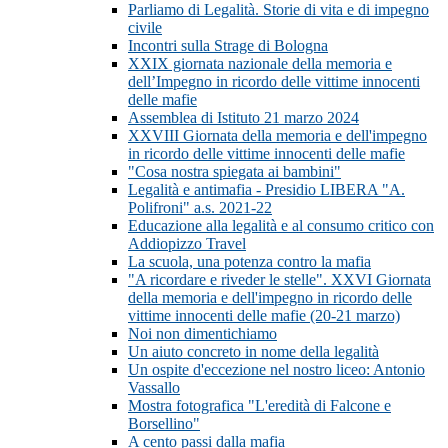
Parliamo di Legalità. Storie di vita e di impegno
civile
Incontri sulla Strage di Bologna
XXIX giornata nazionale della memoria e
dell’Impegno in ricordo delle vittime innocenti
delle mafie
Assemblea di Istituto 21 marzo 2024
XXVIII Giornata della memoria e dell'impegno
in ricordo delle vittime innocenti delle mafie
"Cosa nostra spiegata ai bambini"
Legalità e antimafia - Presidio LIBERA "A.
Polifroni" a.s. 2021-22
Educazione alla legalità e al consumo critico con
Addiopizzo Travel
La scuola, una potenza contro la mafia
"A ricordare e riveder le stelle". XXVI Giornata
della memoria e dell'impegno in ricordo delle
vittime innocenti delle mafie (20-21 marzo)
Noi non dimentichiamo
Un aiuto concreto in nome della legalità
Un ospite d'eccezione nel nostro liceo: Antonio
Vassallo
Mostra fotografica "L'eredità di Falcone e
Borsellino"
A cento passi dalla mafia