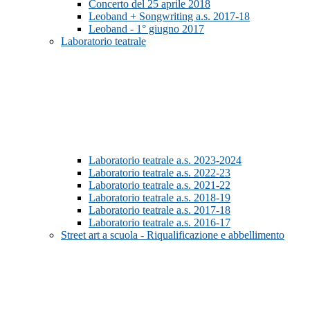
Concerto del 25 aprile 2018
Leoband + Songwriting a.s. 2017-18
Leoband - 1° giugno 2017
Laboratorio teatrale
Laboratorio teatrale a.s. 2023-2024
Laboratorio teatrale a.s. 2022-23
Laboratorio teatrale a.s. 2021-22
Laboratorio teatrale a.s. 2018-19
Laboratorio teatrale a.s. 2017-18
Laboratorio teatrale a.s. 2016-17
Street art a scuola - Riqualificazione e abbellimento