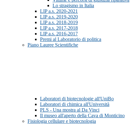
Lo stragismo in Italia
LIP a.s. 2020-2021
LIP a.s. 2019-2020
LIP a.s. 2018-2019
LIP a.s. 2017-2018
LIP a.s. 2016-2017
Premi al Laboratorio di politica
Piano Lauree Scientifiche
Laboratori di biotecnologie all'UniBo
Laboratori di chimica all'Università
PLS - Una mostra al Da Vinci
Il museo all'aperto della Cava di Monticino
Fisiologia cellulare e biotecnologia