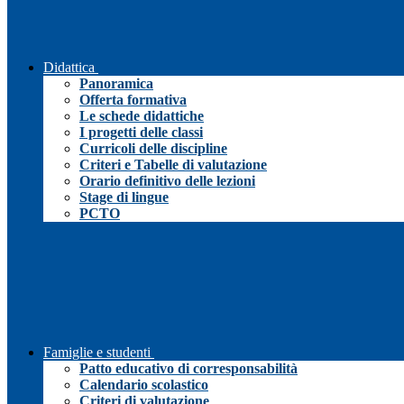
Didattica
Panoramica
Offerta formativa
Le schede didattiche
I progetti delle classi
Curricoli delle discipline
Criteri e Tabelle di valutazione
Orario definitivo delle lezioni
Stage di lingue
PCTO
Famiglie e studenti
Patto educativo di corresponsabilità
Calendario scolastico
Criteri di valutazione