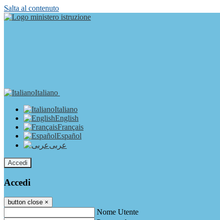
Salta al contenuto
Italiano
Italiano
English
Français
Español
عربى
Accedi
Accedi
button close
×
Nome Utente