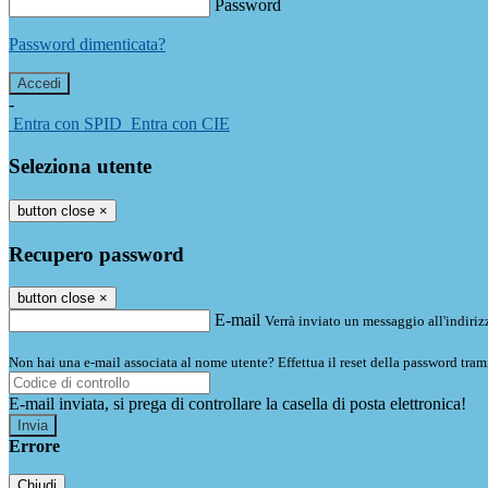
Password
Password dimenticata?
-
Entra con SPID
Entra con CIE
Seleziona utente
button close
×
Recupero password
button close
×
E-mail
Verrà inviato un messaggio all'indirizz
Non hai una e-mail associata al nome utente? Effettua il reset della password tram
E-mail inviata, si prega di controllare la casella di posta elettronica!
Errore
Chiudi