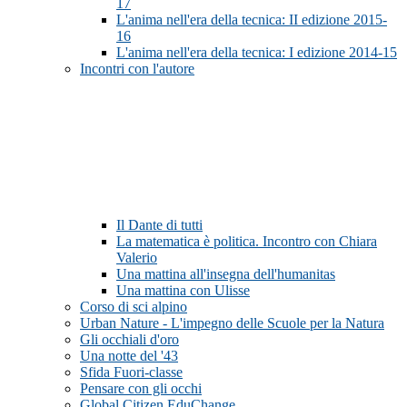
17
L'anima nell'era della tecnica: II edizione 2015-
16
L'anima nell'era della tecnica: I edizione 2014-15
Incontri con l'autore
Il Dante di tutti
La matematica è politica. Incontro con Chiara
Valerio
Una mattina all'insegna dell'humanitas
Una mattina con Ulisse
Corso di sci alpino
Urban Nature - L'impegno delle Scuole per la Natura
Gli occhiali d'oro
Una notte del '43
Sfida Fuori-classe
Pensare con gli occhi
Global Citizen EduChange