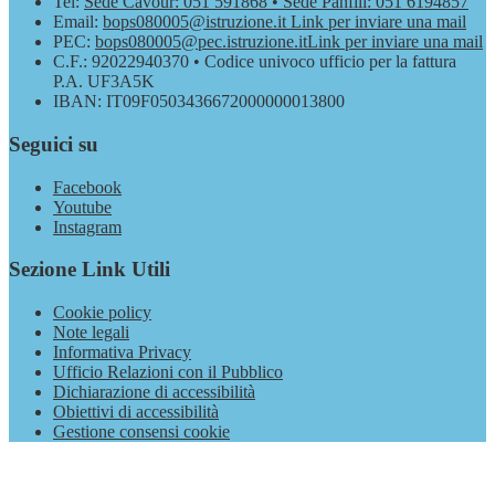
Tel:
Sede Cavour: 051 591868 • Sede Panfili: 051 6194857
Email:
bops080005@istruzione.it
Link per inviare una mail
PEC:
bops080005@pec.istruzione.it
Link per inviare una mail
C.F.: 92022940370 • Codice univoco ufficio per la fattura
P.A. UF3A5K
IBAN: IT09F0503436672000000013800
Seguici su
Facebook
Youtube
Instagram
Sezione Link Utili
Cookie policy
Note legali
Informativa Privacy
Ufficio Relazioni con il Pubblico
Dichiarazione di accessibilità
Obiettivi di accessibilità
Gestione consensi cookie