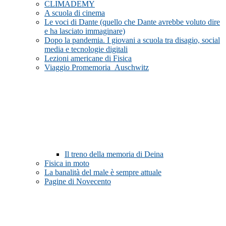
CLIMADEMY
A scuola di cinema
Le voci di Dante (quello che Dante avrebbe voluto dire
e ha lasciato immaginare)
Dopo la pandemia. I giovani a scuola tra disagio, social
media e tecnologie digitali
Lezioni americane di Fisica
Viaggio Promemoria_Auschwitz
Il treno della memoria di Deina
Fisica in moto
La banalità del male è sempre attuale
Pagine di Novecento