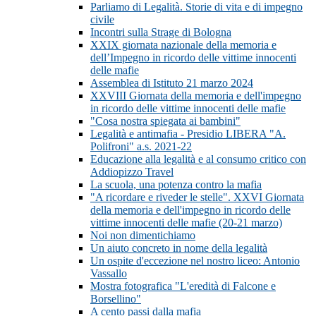
Parliamo di Legalità. Storie di vita e di impegno
civile
Incontri sulla Strage di Bologna
XXIX giornata nazionale della memoria e
dell’Impegno in ricordo delle vittime innocenti
delle mafie
Assemblea di Istituto 21 marzo 2024
XXVIII Giornata della memoria e dell'impegno
in ricordo delle vittime innocenti delle mafie
"Cosa nostra spiegata ai bambini"
Legalità e antimafia - Presidio LIBERA "A.
Polifroni" a.s. 2021-22
Educazione alla legalità e al consumo critico con
Addiopizzo Travel
La scuola, una potenza contro la mafia
"A ricordare e riveder le stelle". XXVI Giornata
della memoria e dell'impegno in ricordo delle
vittime innocenti delle mafie (20-21 marzo)
Noi non dimentichiamo
Un aiuto concreto in nome della legalità
Un ospite d'eccezione nel nostro liceo: Antonio
Vassallo
Mostra fotografica "L'eredità di Falcone e
Borsellino"
A cento passi dalla mafia