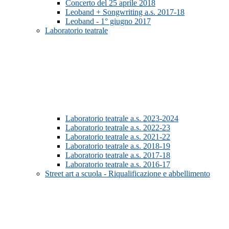
Concerto del 25 aprile 2018
Leoband + Songwriting a.s. 2017-18
Leoband - 1° giugno 2017
Laboratorio teatrale
Laboratorio teatrale a.s. 2023-2024
Laboratorio teatrale a.s. 2022-23
Laboratorio teatrale a.s. 2021-22
Laboratorio teatrale a.s. 2018-19
Laboratorio teatrale a.s. 2017-18
Laboratorio teatrale a.s. 2016-17
Street art a scuola - Riqualificazione e abbellimento