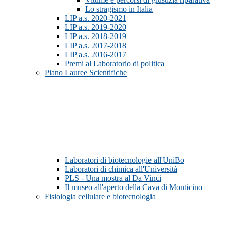
Lo stragismo in Italia
LIP a.s. 2020-2021
LIP a.s. 2019-2020
LIP a.s. 2018-2019
LIP a.s. 2017-2018
LIP a.s. 2016-2017
Premi al Laboratorio di politica
Piano Lauree Scientifiche
Laboratori di biotecnologie all'UniBo
Laboratori di chimica all'Università
PLS - Una mostra al Da Vinci
Il museo all'aperto della Cava di Monticino
Fisiologia cellulare e biotecnologia