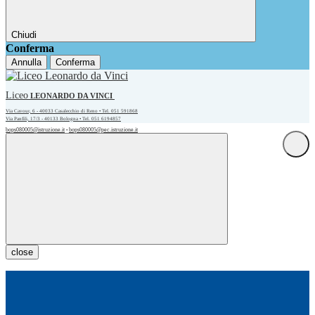
Chiudi
Conferma
Annulla
Conferma
Liceo
LEONARDO DA VINCI
Via Cavour, 6 - 40033 Casalecchio di Reno • Tel. 051 591868
Via Panfili, 17/3 - 40133 Bologna • Tel. 051 6194857
bops080005@istruzione.it
bops080005@pec.istruzione.it
•
close