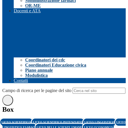
Somministrazione farmaci
OR-ME
Docenti e ATA
Coordinatori dei cdc
Coordinatori Educazione civica
Piano annuale
Modulistica
Contatti
Campo di ricerca per le pagine del sito
Box
LICEO SCIENTIFICO
LICEO SCIENTIFICO POTENZIATO
LICEO LINGUISTICO
LICEO
LINGUISTICO ESABAC
LICEO DELLE SCIENZE UMANE
LICEO ECONOMICO-