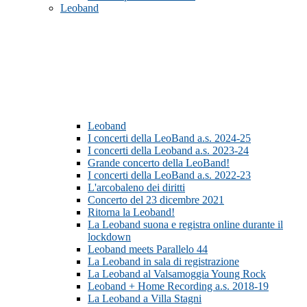
Leoband
Leoband
I concerti della LeoBand a.s. 2024-25
I concerti della Leoband a.s. 2023-24
Grande concerto della LeoBand!
I concerti della LeoBand a.s. 2022-23
L'arcobaleno dei diritti
Concerto del 23 dicembre 2021
Ritorna la Leoband!
La Leoband suona e registra online durante il
lockdown
Leoband meets Parallelo 44
La Leoband in sala di registrazione
La Leoband al Valsamoggia Young Rock
Leoband + Home Recording a.s. 2018-19
La Leoband a Villa Stagni