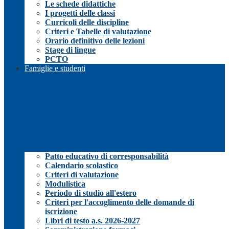
Le schede didattiche
I progetti delle classi
Curricoli delle discipline
Criteri e Tabelle di valutazione
Orario definitivo delle lezioni
Stage di lingue
PCTO
Famiglie e studenti
Patto educativo di corresponsabilità
Calendario scolastico
Criteri di valutazione
Modulistica
Periodo di studio all'estero
Criteri per l'accoglimento delle domande di
iscrizione
Libri di testo a.s. 2026-2027