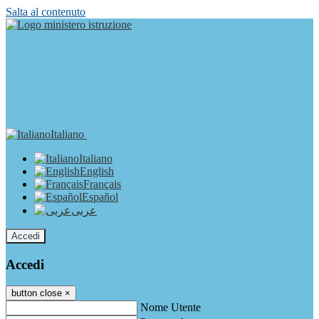
Salta al contenuto
Italiano
Italiano
English
Français
Español
عربى
Accedi
Accedi
button close
×
Nome Utente