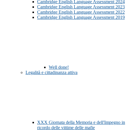
Cambridge English Language Assessment 2024
Cambridge English Language Assessment 2023
Cambridge English Language Assessment 2022
Cambridge English Language Assessment 2019
Well done!
Legalità e cittadinanza attiva
XXX Giornata della Memoria e dell'Impegno in
ricordo delle vittime delle mafie