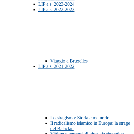
LIP a.s. 2023-2024
LIP a.s. 2022-2023
Viaggio a Bruxelles
LIP a.s. 2021-2022
Lo stragismo: Storia e memorie
Il radicalismo islamico in Europa: la strage
del Bataclan
Vittime e percorsi di giustizia riparativa