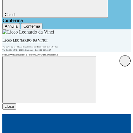
Chiudi
Conferma
Annulla
Conferma
Liceo
LEONARDO DA VINCI
Via Cavour, 6 - 40033 Casalecchio di Reno • Tel. 051 591868
Via Panfili, 17/3 - 40133 Bologna • Tel. 051 6194857
bops080005@istruzione.it
bops080005@pec.istruzione.it
•
close