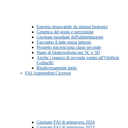
Energia rinnovabile da sistemi biologici
Genetica del gusto e percezione
Giornata mondiale dell'alimentazione
Facciamo il latte senza lattosio
Progetto microscopia classi seconde
Stage di biotecnologia per 5C e 5D
Anche i ragazzi di seconda vanno all’Opificio
Golinelli!
Biodiversamente melo
FAI Apprendisti Ciceroni
Giornate FAI di primavera 2024
Giornate FAI di primavera 2023