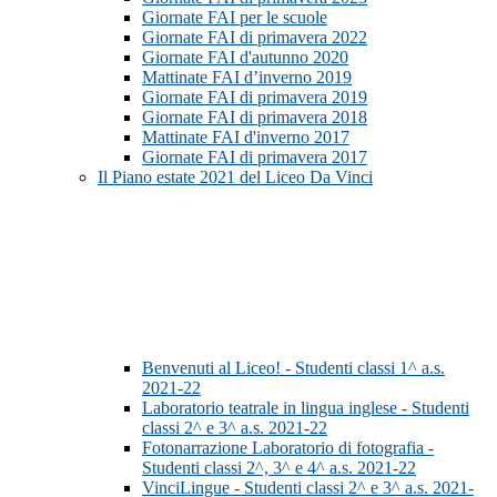
Giornate FAI per le scuole
Giornate FAI di primavera 2022
Giornate FAI d'autunno 2020
Mattinate FAI d’inverno 2019
Giornate FAI di primavera 2019
Giornate FAI di primavera 2018
Mattinate FAI d'inverno 2017
Giornate FAI di primavera 2017
Il Piano estate 2021 del Liceo Da Vinci
Benvenuti al Liceo! - Studenti classi 1^ a.s.
2021-22
Laboratorio teatrale in lingua inglese - Studenti
classi 2^ e 3^ a.s. 2021-22
Fotonarrazione Laboratorio di fotografia -
Studenti classi 2^, 3^ e 4^ a.s. 2021-22
VinciLingue - Studenti classi 2^ e 3^ a.s. 2021-