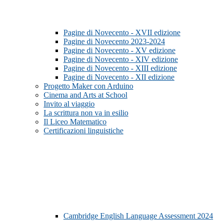
Pagine di Novecento - XVII edizione
Pagine di Novecento 2023-2024
Pagine di Novecento - XV edizione
Pagine di Novecento - XIV edizione
Pagine di Novecento - XIII edizione
Pagine di Novecento - XII edizione
Progetto Maker con Arduino
Cinema and Arts at School
Invito al viaggio
La scrittura non va in esilio
Il Liceo Matematico
Certificazioni linguistiche
Cambridge English Language Assessment 2024