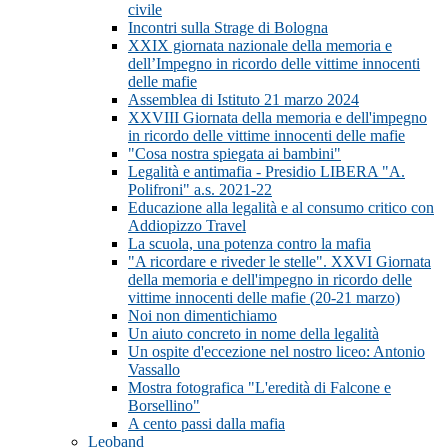
civile
Incontri sulla Strage di Bologna
XXIX giornata nazionale della memoria e
dell’Impegno in ricordo delle vittime innocenti
delle mafie
Assemblea di Istituto 21 marzo 2024
XXVIII Giornata della memoria e dell'impegno
in ricordo delle vittime innocenti delle mafie
"Cosa nostra spiegata ai bambini"
Legalità e antimafia - Presidio LIBERA "A.
Polifroni" a.s. 2021-22
Educazione alla legalità e al consumo critico con
Addiopizzo Travel
La scuola, una potenza contro la mafia
"A ricordare e riveder le stelle". XXVI Giornata
della memoria e dell'impegno in ricordo delle
vittime innocenti delle mafie (20-21 marzo)
Noi non dimentichiamo
Un aiuto concreto in nome della legalità
Un ospite d'eccezione nel nostro liceo: Antonio
Vassallo
Mostra fotografica "L'eredità di Falcone e
Borsellino"
A cento passi dalla mafia
Leoband