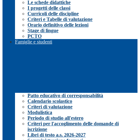
Le schede didattiche
I progetti delle classi
Curricoli delle discipline
Criteri e Tabelle di valutazione
Orario definitivo delle lezioni
Stage di lingue
PCTO
Famiglie e studenti
Patto educativo di corresponsabilità
Calendario scolastico
Criteri di valutazione
Modulistica
Periodo di studio all'estero
Criteri per l'accoglimento delle domande di
iscrizione
Libri di testo a.s. 2026-2027