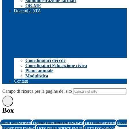
Somministrazione farmaci
OR-ME
Docenti e ATA
Coordinatori dei cdc
Coordinatori Educazione civica
Piano annuale
Modulistica
Contatti
Campo di ricerca per le pagine del sito
Box
LICEO SCIENTIFICO
LICEO SCIENTIFICO POTENZIATO
LICEO LINGUISTICO
LICEO
LINGUISTICO ESABAC
LICEO DELLE SCIENZE UMANE
LICEO ECONOMICO-