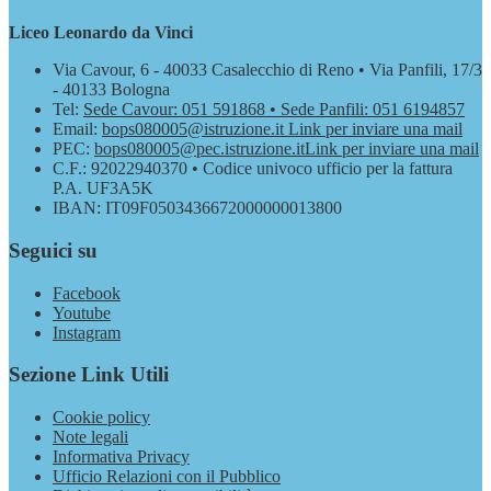
Liceo Leonardo da Vinci
Via Cavour, 6 - 40033 Casalecchio di Reno • Via Panfili, 17/3
- 40133 Bologna
Tel:
Sede Cavour: 051 591868 • Sede Panfili: 051 6194857
Email:
bops080005@istruzione.it
Link per inviare una mail
PEC:
bops080005@pec.istruzione.it
Link per inviare una mail
C.F.: 92022940370 • Codice univoco ufficio per la fattura
P.A. UF3A5K
IBAN: IT09F0503436672000000013800
Seguici su
Facebook
Youtube
Instagram
Sezione Link Utili
Cookie policy
Note legali
Informativa Privacy
Ufficio Relazioni con il Pubblico