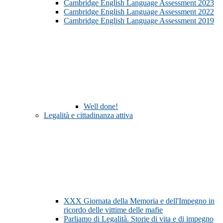
Cambridge English Language Assessment 2023
Cambridge English Language Assessment 2022
Cambridge English Language Assessment 2019
Well done!
Legalità e cittadinanza attiva
XXX Giornata della Memoria e dell'Impegno in
ricordo delle vittime delle mafie
Parliamo di Legalità. Storie di vita e di impegno