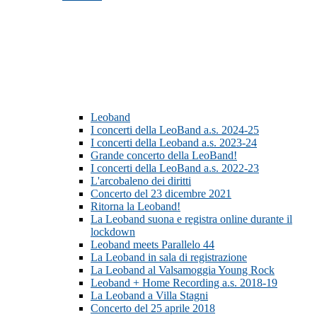
Leoband
I concerti della LeoBand a.s. 2024-25
I concerti della Leoband a.s. 2023-24
Grande concerto della LeoBand!
I concerti della LeoBand a.s. 2022-23
L'arcobaleno dei diritti
Concerto del 23 dicembre 2021
Ritorna la Leoband!
La Leoband suona e registra online durante il
lockdown
Leoband meets Parallelo 44
La Leoband in sala di registrazione
La Leoband al Valsamoggia Young Rock
Leoband + Home Recording a.s. 2018-19
La Leoband a Villa Stagni
Concerto del 25 aprile 2018