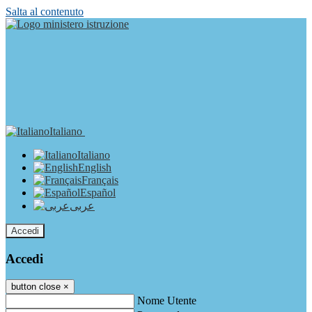
Salta al contenuto
Italiano
Italiano
English
Français
Español
عربى
Accedi
Accedi
button close
×
Nome Utente