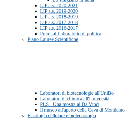
LIP a.s. 2020-2021
LIP a.s. 2019-2020
LIP a.s. 2018-2019
LIP a.s. 2017-2018
LIP a.s. 2016-2017
Premi al Laboratorio di politica
Piano Lauree Scientifiche
Laboratori di biotecnologie all'UniBo
Laboratori di chimica all'Università
PLS - Una mostra al Da Vinci
Il museo all'aperto della Cava di Monticino
Fisiologia cellulare e biotecnologia