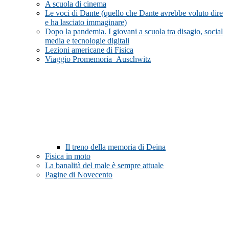
A scuola di cinema
Le voci di Dante (quello che Dante avrebbe voluto dire
e ha lasciato immaginare)
Dopo la pandemia. I giovani a scuola tra disagio, social
media e tecnologie digitali
Lezioni americane di Fisica
Viaggio Promemoria_Auschwitz
Il treno della memoria di Deina
Fisica in moto
La banalità del male è sempre attuale
Pagine di Novecento